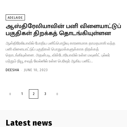
ADELAIDE
ஆஸ்திரேலியாவின் பனி விளையாட்டுப்
பகுதிகள் திறக்கத் தொடங்கியுள்ளன
ஆஸ்திரேலியாவில் போதிய பனிப்பொழிவு காரணமாக தாமதமாகி வந்த
பனி விளையாட்டுப் பகுதிகள் பொதுமக்களுக்காக திறக்கத்
தொடங்கியுள்ளன. அதன்படி, விக்டோரியாவில் உள்ள மவுண்ட் புல்லர்
மற்றும் நியூ சவுத் வேல்ஸில் உள்ள பெரிஷர் ஆகிய பனிப்...
-
DEESHA
JUNE 10, 2023
1
2
3
Latest news