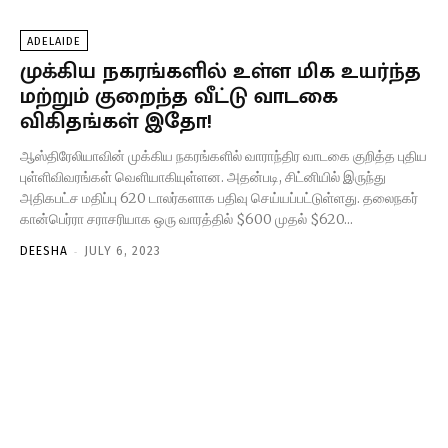
ADELAIDE
முக்கிய நகரங்களில் உள்ள மிக உயர்ந்த
மற்றும் குறைந்த வீட்டு வாடகை
விகிதங்கள் இதோ!
ஆஸ்திரேலியாவின் முக்கிய நகரங்களில் வாராந்திர வாடகை குறித்த புதிய
புள்ளிவிவரங்கள் வெளியாகியுள்ளன. அதன்படி, சிட்னியில் இருந்து
அதிகபட்ச மதிப்பு 620 டாலர்களாக பதிவு செய்யப்பட்டுள்ளது. தலைநகர்
கான்பெர்ரா சராசரியாக ஒரு வாரத்தில் $600 முதல் $620...
-
DEESHA
JULY 6, 2023