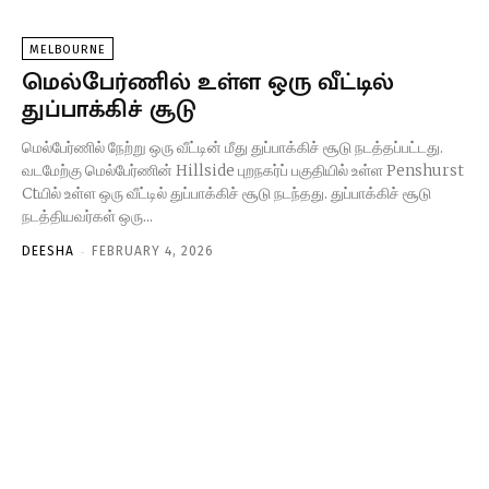
MELBOURNE
மெல்பேர்ணில் உள்ள ஒரு வீட்டில்
துப்பாக்கிச் சூடு
மெல்பேர்ணில் நேற்று ஒரு வீட்டின் மீது துப்பாக்கிச் சூடு நடத்தப்பட்டது.
வடமேற்கு மெல்பேர்ணின் Hillside புறநகர்ப் பகுதியில் உள்ள Penshurst
Ctயில் உள்ள ஒரு வீட்டில் துப்பாக்கிச் சூடு நடந்தது. துப்பாக்கிச் சூடு
நடத்தியவர்கள் ஒரு...
-
DEESHA
FEBRUARY 4, 2026