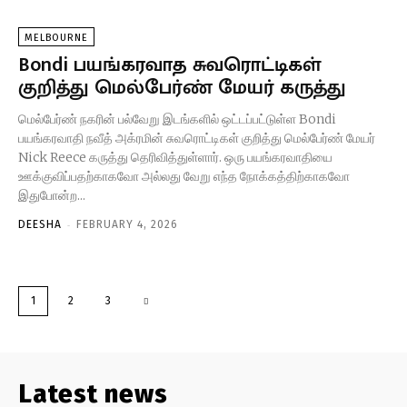
MELBOURNE
Bondi பயங்கரவாத சுவரொட்டிகள்
குறித்து மெல்பேர்ண் மேயர் கருத்து
மெல்பேர்ண் நகரின் பல்வேறு இடங்களில் ஒட்டப்பட்டுள்ள Bondi
பயங்கரவாதி நவீத் அக்ரமின் சுவரொட்டிகள் குறித்து மெல்பேர்ண் மேயர்
Nick Reece கருத்து தெரிவித்துள்ளார். ஒரு பயங்கரவாதியை
ஊக்குவிப்பதற்காகவோ அல்லது வேறு எந்த நோக்கத்திற்காகவோ
இதுபோன்ற...
-
DEESHA
FEBRUARY 4, 2026
1
2
3
Latest news