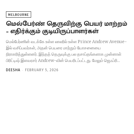
MELBOURNE
மெல்பேர்ண் தெருவிற்கு பெயர் மாற்றம்
– எதிர்க்கும் குடியிருப்பாளர்கள்
மெல்பேர்ணின் வடக்கே உள்ள லாலரில் உள்ள Prince Andrew Avenue-
இல் வசிப்பவர்கள், அதன் பெயரை மாற்றும் யோசனையை
நிராகரித்துள்ளனர். இந்தத் தெருவுக்கு பல தசாப்தங்களாக முன்னாள்
பிரிட்டிஷ் இளவரசர் Andrew-வின் பெயரிடப்பட்டது. மேலும் ஜெஃப்ரி...
-
DEESHA
FEBRUARY 5, 2026