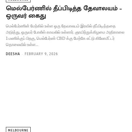
மெல்பேர்ணில் தீப்பிடித்த தேவாலயம் –
ஒருவர் கைது
மெல்பேர்ணின் மேற்கில் உள்ள ஒரு தேவாலயம் இரவில் தீப்பிடித்ததை
அடுத்து, ஒருவர் போலீஸ் காவலில் உள்ளார். ஞாயிற்றுக்கிழமை அதிகாலை
1 மணிக்குப் பிறகு, மெல்பேர்ண் CBD க்கு மேற்கே எட்டு கிலோமீட்டர்
தொலைவில் உள்ள...
-
DEESHA
FEBRUARY 9, 2026
MELBOURNE