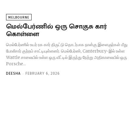
MELBOURNE
மெல்பேர்ணில் ஒரு சொகுசு கார்
கொள்ளை
மெல்பேர்ணில் உயர் ரக கார் திருட்டு தொடர்பாக நான்கு இளைஞர்கள் மீது
போலீசார் குற்றம் சாட்டியுள்ளனர். மெல்பேர்ண், Canterbury-இல் உள்ள
Wattle சாலையில் உள்ள ஒரு வீட்டில் இருந்து நேற்று அதிகாலையில் ஒரு
Porsche...
-
DEESHA
FEBRUARY 6, 2026