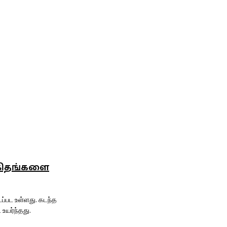
ிகிதங்களை
உள்ளது. கடந்த
உயர்ந்தது.