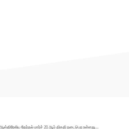
ஆஸ்திரேலிய தேர்தல் மார்ச் 21 ஆம் திகதி நடைபெற உள்ளது....