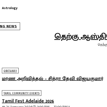
Astrology
ING NEWS
தெற்கு ஆஸ்திர
தெற்கு
OBITUARY
மரண அறிவித்தல் – சித்ரா தேவி விஜயகுமார்
TAMIL COMMUNITY EVENTS
Tamil Fest Adelaide 2026
📅 24 January 2026🕒 3:00 PM – 11:00 PMA...