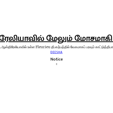
ேலியாவில் மேலும் மோசமாகி வர
 ஆஸ்திரேலியாவில் உள்ள Fleurieu தீபகற்பத்தில் வேகமாகப் பரவும் காட்டுத்தீயால
DEESHA
Notice