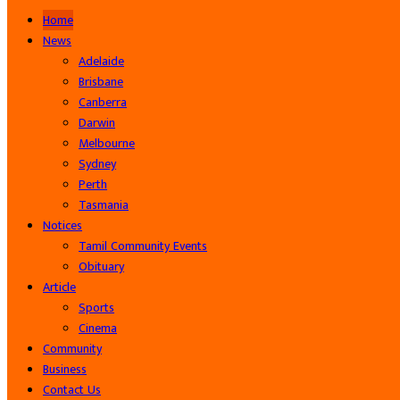
Home
News
Adelaide
Brisbane
Canberra
Darwin
Melbourne
Sydney
Perth
Tasmania
Notices
Tamil Community Events
Obituary
Article
Sports
Cinema
Community
Business
Contact Us