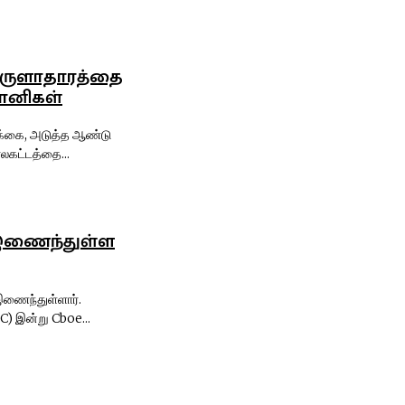
ருளாதாரத்தை
ஞானிகள்
ிக்கை, அடுத்த ஆண்டு
கட்டத்தை...
 இணைந்துள்ள
 இணைந்துள்ளார்.
C) இன்று Cboe...