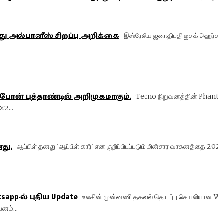
ு அல்பானீஸ் சிறப்பு அறிக்கை
இஸ்ரேலிய ஜனாதிபதி ஐசக் ஹெர்சாக
்போன் புத்தாண்டில் அறிமுகமாகும்.
Tecno நிறுவனத்தின் Phanto
X2...
து.
ஆப்பிள் தனது 'ஆப்பிள் கார்' என குறிப்பிடப்படும் மின்சார வாகனத்தை 
app-ல் புதிய Update
உலகின் முன்னணி தகவல் தொடர்பு செயலியான W
னம்...