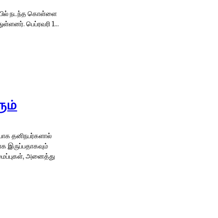
ையில் நடந்த கொள்ளை
தொடர்பாக 12 மற்றும் 13 வயதுடைய இரண்டு சிறுவர்களை போலீசார் கைது செய்துள்ளனர். பெப்ரவரி 1...
ும்
்பாக தனிநபர்களால்
க இருப்பதாகவும்