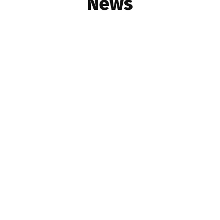
News
ADELAIDE
ARTICLE
ASTROLOGY
BREAKING NEWS
BRISBANE
BUSINESS
CANBERRA
CINEMA
COMMUNITY
DARWIN
MELBOURNE
NEWS
NOTICES
PERTH
SPORTS
SYDNEY
TASMANIA