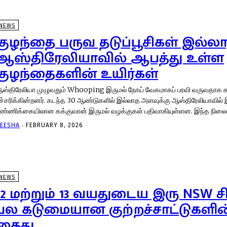
NEWS
குழந்தை பருவ தடுப்பூசிகள் இல்ல
ஆஸ்திரேலியாவில் ஆபத்து உள்ள
குழந்தைகளின் உயிர்கள்
ஸ்திரேலியா முழுவதும் Whooping இருமல் நோய் வேகமாகப் பரவி வருவதாக ச
்கின்றனர். கடந்த 30 ஆண்டுகளில் இல்லாத அளவுக்கு ஆஸ்திரேலியாவில் இப்போது அதிக
எண்ணிக்கையிலான கக்குவான் இருமல் வழக்குகள்
-
EESHA
FEBRUARY 8, 2026
NEWS
12 மற்றும் 13 வயதுடைய இரு NSW ச
பல கடுமையான குற்றச்சாட்டுகளின்
கைது