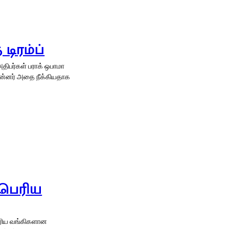
டிரம்ப்
திபர்கள் பராக் ஒபாமா
பின்னர் அதை நீக்கியதாக
 பெரிய
பெரிய வங்கிகளான