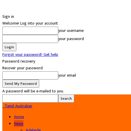
Sign in
Welcome! Log into your account
your username
your password
Forgot your password? Get help
Password recovery
Recover your password
your email
A password will be e-mailed to you.
Tamil Australian
Home
News
Adelaide