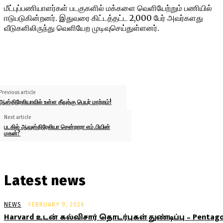
மீட்புப்பணியாளர்கள் படகுகளில் மக்களை வெளியேற்றும் பணியில்
ஈடுபடுகின்றனர். இதுவரை கிட்டத்தட்ட 2,000 பேர் அவர்களது
வீடுகளிலிருந்து வெளியேற முடிவுசெய்துள்ளனர்.
Previous article
ஆஸ்திரேலியாவில் உள்ள தீவுக்கு பெயர் மாற்றம்!
Next article
படகில் ஆவுஸ்திரேலியா சென்றாரா எம்.பியின்
மகன்?
Latest news
NEWS
FEBRUARY 9, 2026
Harvard உடன் கல்விசார் தொடர்புகள் துண்டிப்பு – Pentag