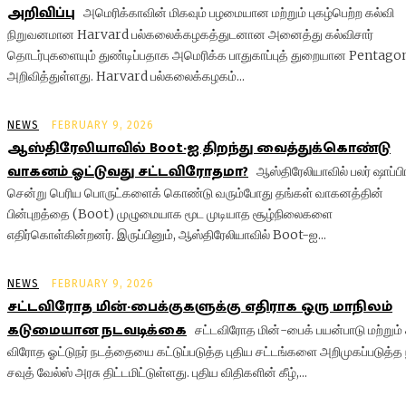
அறிவிப்பு
அமெரிக்காவின் மிகவும் பழமையான மற்றும் புகழ்பெற்ற கல்வி
நிறுவனமான Harvard பல்கலைக்கழகத்துடனான அனைத்து கல்விசார்
தொடர்புகளையும் துண்டிப்பதாக அமெரிக்க பாதுகாப்புத் துறையான Pentago
அறிவித்துள்ளது. Harvard பல்கலைக்கழகம்...
NEWS
FEBRUARY 9, 2026
ஆஸ்திரேலியாவில் Boot-ஐ திறந்து வைத்துக்கொண்டு
வாகனம் ஓட்டுவது சட்டவிரோதமா?
ஆஸ்திரேலியாவில் பலர் ஷாப்பி
சென்று பெரிய பொருட்களைக் கொண்டு வரும்போது தங்கள் வாகனத்தின்
பின்புறத்தை (Boot) முழுமையாக மூட முடியாத சூழ்நிலைகளை
எதிர்கொள்கின்றனர். இருப்பினும், ஆஸ்திரேலியாவில் Boot-ஐ...
NEWS
FEBRUARY 9, 2026
சட்டவிரோத மின்-பைக்குகளுக்கு எதிராக ஒரு மாநிலம்
கடுமையான நடவடிக்கை
சட்டவிரோத மின்-பைக் பயன்பாடு மற்றும்
விரோத ஓட்டுநர் நடத்தையை கட்டுப்படுத்த புதிய சட்டங்களை அறிமுகப்படுத்த 
சவுத் வேல்ஸ் அரசு திட்டமிட்டுள்ளது. புதிய விதிகளின் கீழ்,...