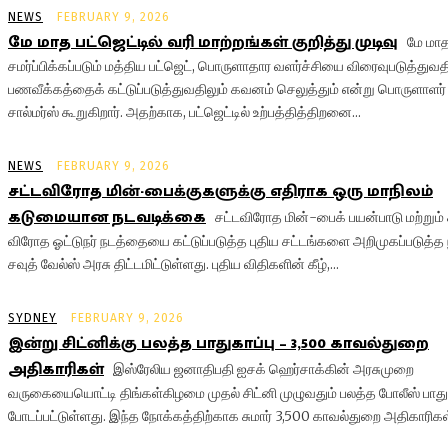
NEWS
FEBRUARY 9, 2026
மே மாத பட்ஜெட்டில் வரி மாற்றங்கள் குறித்து முடிவு
மே மாத
சமர்ப்பிக்கப்படும் மத்திய பட்ஜெட், பொருளாதார வளர்ச்சியை விரைவுபடுத்துவத
பணவீக்கத்தைக் கட்டுப்படுத்துவதிலும் கவனம் செலுத்தும் என்று பொருளாளர் 
சால்மர்ஸ் கூறுகிறார். அதற்காக, பட்ஜெட்டில் உற்பத்தித்திறனை...
NEWS
FEBRUARY 9, 2026
சட்டவிரோத மின்-பைக்குகளுக்கு எதிராக ஒரு மாநிலம்
கடுமையான நடவடிக்கை
சட்டவிரோத மின்-பைக் பயன்பாடு மற்றும்
விரோத ஓட்டுநர் நடத்தையை கட்டுப்படுத்த புதிய சட்டங்களை அறிமுகப்படுத்த 
சவுத் வேல்ஸ் அரசு திட்டமிட்டுள்ளது. புதிய விதிகளின் கீழ்,...
SYDNEY
FEBRUARY 9, 2026
இன்று சிட்னிக்கு பலத்த பாதுகாப்பு – 3,500 காவல்துறை
அதிகாரிகள்
இஸ்ரேலிய ஜனாதிபதி ஐசக் ஹெர்சாக்கின் அரசுமுறை
வருகையையொட்டி திங்கள்கிழமை முதல் சிட்னி முழுவதும் பலத்த போலீஸ் பாதுக
போடப்பட்டுள்ளது. இந்த நோக்கத்திற்காக சுமார் 3,500 காவல்துறை அதிகாரிகள்