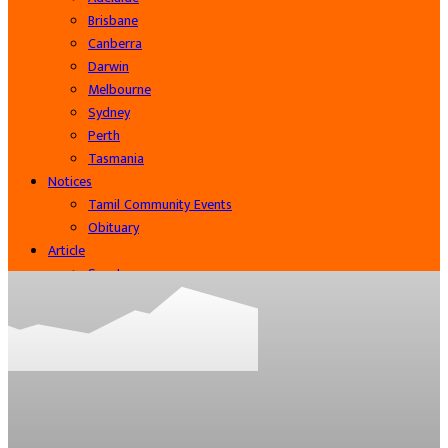
Brisbane
Canberra
Darwin
Melbourne
Sydney
Perth
Tasmania
Notices
Tamil Community Events
Obituary
Article
Sports
Cinema
Community
Business
Contact Us