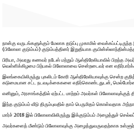
நான்கு வருடங்களுக்கும் மேலாக தடுப்பு முகாமில் வைக்கப்பட்டிருந
(பிலோலா குடும்பம்) குடும்பத்தினர் இறுதியாக குயின்ஸ்லாந்தின்மத
பிரியா, அவரது கணவர் நடேஸ் மற்றும் ஆஸ்திரேலியாவில் பிறந்த அவ
வெள்ளிக்கிழமை பிற்பகல் பிலோலாவை சென்றடைவர் என எதிர்பார்க்க
இலங்கையிலிருந்து புகலிடம் கோரி ஆஸ்திரேலியாவுக்கு சென்ற குறித்த
கடுமையான சட்ட நடவடிக்கைகளை எதிர்கொண்டதுடன், மெல்போர்னிலிருந்
எனினும், அரசாங்கத்தில் ஏற்பட்ட மாற்றம் அவர்கள் பிலோலாவுக்குத் த
இந்த குடும்பம் வீடு திரும்புவதில் தாம் பெருமிதம் கொள்வதாக அந்நா
மார்ச் 2018 இல் பிலோலாவிலிருந்து இக்குடும்பம் அழைத்துச் செல்லப்ப
அவர்களைத் மீண்டும் பிலோலாவுக்கு அழைத்துவருவதற்காக உள்ளூர் 