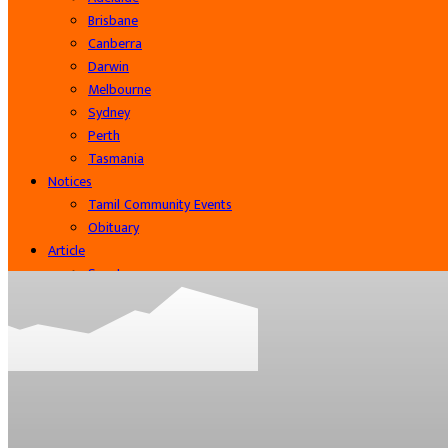
Brisbane
Canberra
Darwin
Melbourne
Sydney
Perth
Tasmania
Notices
Tamil Community Events
Obituary
Article
Sports
Cinema
Community
Business
Contact Us