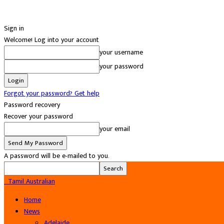
Sign in
Welcome! Log into your account
your username
your password
Forgot your password? Get help
Password recovery
Recover your password
your email
A password will be e-mailed to you.
Tamil Australian
Home
News
Adelaide