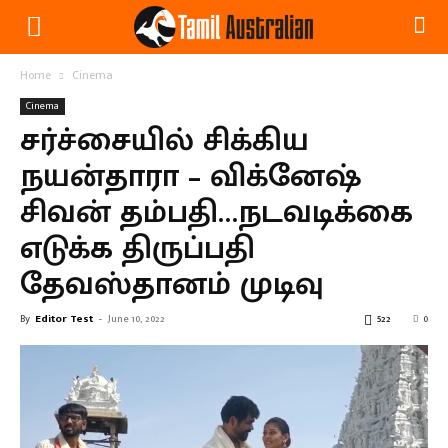
Home
Cinema
Cinema
சர்ச்சையில் சிக்கிய
நயன்தாரா – விக்னேஷ்
சிவன் தம்பதி…நடவடிக்கை
எடுக்க திருப்பதி
தேவஸ்தானம் முடிவு
By
Editor Test
-
June 10, 2022
522
0