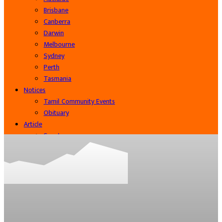
Brisbane
Canberra
Darwin
Melbourne
Sydney
Perth
Tasmania
Notices
Tamil Community Events
Obituary
Article
Sports
Cinema
Community
Business
Contact Us