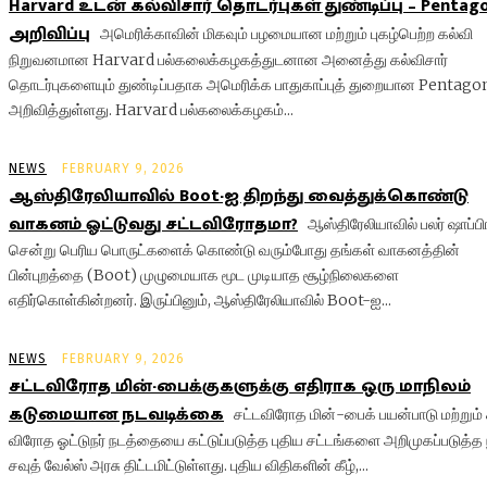
Harvard உடன் கல்விசார் தொடர்புகள் துண்டிப்பு – Pentag
அறிவிப்பு
அமெரிக்காவின் மிகவும் பழமையான மற்றும் புகழ்பெற்ற கல்வி
நிறுவனமான Harvard பல்கலைக்கழகத்துடனான அனைத்து கல்விசார்
தொடர்புகளையும் துண்டிப்பதாக அமெரிக்க பாதுகாப்புத் துறையான Pentago
அறிவித்துள்ளது. Harvard பல்கலைக்கழகம்...
NEWS
FEBRUARY 9, 2026
ஆஸ்திரேலியாவில் Boot-ஐ திறந்து வைத்துக்கொண்டு
வாகனம் ஓட்டுவது சட்டவிரோதமா?
ஆஸ்திரேலியாவில் பலர் ஷாப்பி
சென்று பெரிய பொருட்களைக் கொண்டு வரும்போது தங்கள் வாகனத்தின்
பின்புறத்தை (Boot) முழுமையாக மூட முடியாத சூழ்நிலைகளை
எதிர்கொள்கின்றனர். இருப்பினும், ஆஸ்திரேலியாவில் Boot-ஐ...
NEWS
FEBRUARY 9, 2026
சட்டவிரோத மின்-பைக்குகளுக்கு எதிராக ஒரு மாநிலம்
கடுமையான நடவடிக்கை
சட்டவிரோத மின்-பைக் பயன்பாடு மற்றும்
விரோத ஓட்டுநர் நடத்தையை கட்டுப்படுத்த புதிய சட்டங்களை அறிமுகப்படுத்த 
சவுத் வேல்ஸ் அரசு திட்டமிட்டுள்ளது. புதிய விதிகளின் கீழ்,...