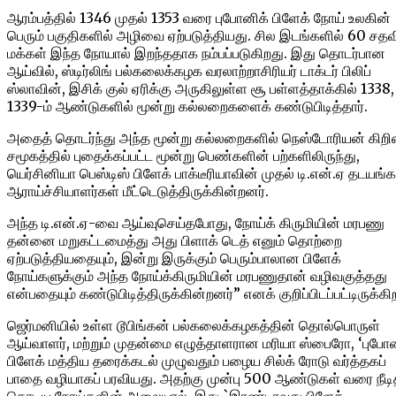
ஆரம்பத்தில் 1346 முதல் 1353 வரை புபோனிக் பிளேக் நோய் உலகின்
பெரும் பகுதிகளில் அழிவை ஏற்படுத்தியது. சில இடங்களில் 60 சத
மக்கள் இந்த நோயால் இறந்ததாக நம்பப்படுகிறது. இது தொடர்பான
ஆய்வில், ஸ்டிர்லிங் பல்கலைக்கழக வரலாற்றாசிரியர் டாக்டர் பிலிப்
ஸ்லாவின், இசிக் குல் ஏரிக்கு அருகிலுள்ள சூ பள்ளத்தாக்கில் 1338,
1339-ம் ஆண்டுகளில் மூன்று கல்லறைகளைக் கண்டுபிடித்தார்.
அதைத் தொடர்ந்து அந்த மூன்று கல்லறைகளில் நெஸ்டோரியன் கிற
சமூகத்தில் புதைக்கப்பட்ட மூன்று பெண்களின் பற்களிலிருந்து,
யெர்சினியா பெஸ்டிஸ் பிளேக் பாக்டீரியாவின் முதல் டி.என்.ஏ தடயங
ஆராய்ச்சியாளர்கள் மீட்டெடுத்திருக்கின்றனர்.
அந்த டி.என்.ஏ-வை ஆய்வுசெய்தபோது, நோய்க் கிருமியின் மரபணு
தன்னை மறுகட்டமைத்து அது பிளாக் டெத் எனும் தொற்றை
ஏற்படுத்தியதையும், இன்று இருக்கும் பெரும்பாலான பிளேக்
நோய்களுக்கும் அந்த நோய்க்கிருமியின் மரபணுதான் வழிவகுத்தது
என்பதையும் கண்டுபிடித்திருக்கின்றனர்” எனக் குறிப்பிடப்பட்டிருக்கி
ஜெர்மனியில் உள்ள டூபிங்கன் பல்கலைக்கழகத்தின் தொல்பொருள்
ஆய்வாளர், மற்றும் முதன்மை எழுத்தாளரான மரியா ஸ்பைரோ, ‘புபோன
பிளேக் மத்திய தரைக்கடல் முழுவதும் பழைய சில்க் ரோடு வர்த்தகப்
பாதை வழியாகப் பரவியது. அதற்கு முன்பு 500 ஆண்டுகள் வரை நீடி