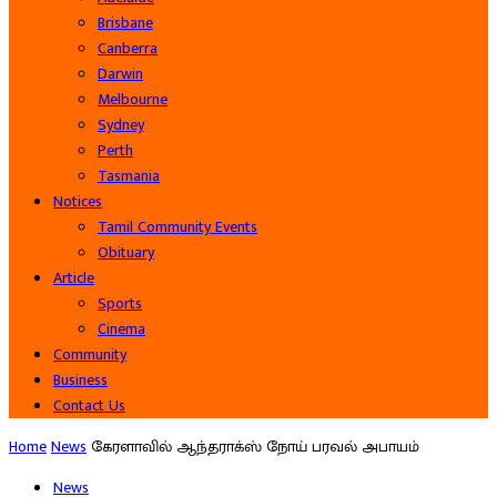
Brisbane
Canberra
Darwin
Melbourne
Sydney
Perth
Tasmania
Notices
Tamil Community Events
Obituary
Article
Sports
Cinema
Community
Business
Contact Us
Home
News
கேரளாவில் ஆந்தராக்ஸ் நோய் பரவல் அபாயம்
News