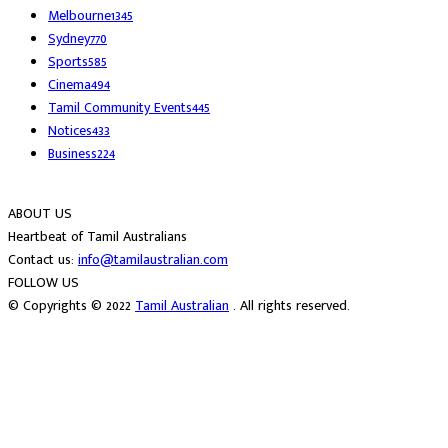
Melbourne
1345
Sydney
770
Sports
585
Cinema
494
Tamil Community Events
445
Notices
433
Business
224
ABOUT US
Heartbeat of Tamil Australians
Contact us:
info@tamilaustralian.com
FOLLOW US
© Copyrights © 2022
Tamil Australian
. All rights reserved.