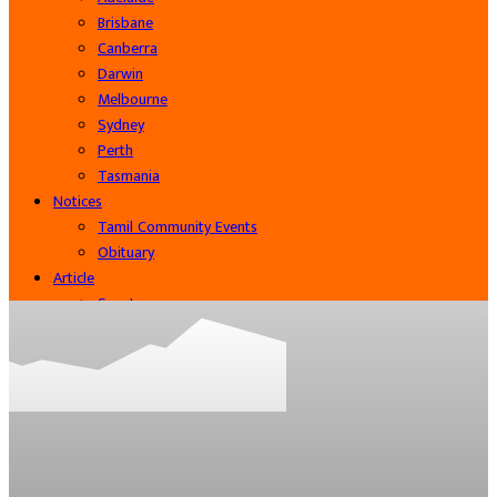
Brisbane
Canberra
Darwin
Melbourne
Sydney
Perth
Tasmania
Notices
Tamil Community Events
Obituary
Article
Sports
Cinema
Community
Business
Contact Us