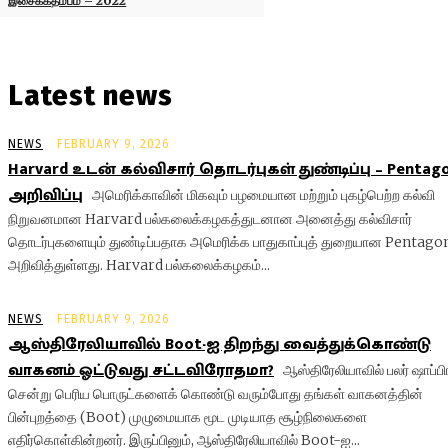
இசைக்கதம்பம் – 2022
Latest news
NEWS
FEBRUARY 9, 2026
Harvard உடன் கல்விசார் தொடர்புகள் துண்டிப்பு – Pentag
அறிவிப்பு
அமெரிக்காவின் மிகவும் பழமையான மற்றும் புகழ்பெற்ற கல்வி
நிறுவனமான Harvard பல்கலைக்கழகத்துடனான அனைத்து கல்விசார்
தொடர்புகளையும் துண்டிப்பதாக அமெரிக்க பாதுகாப்புத் துறையான Pentago
அறிவித்துள்ளது. Harvard பல்கலைக்கழகம்...
NEWS
FEBRUARY 9, 2026
ஆஸ்திரேலியாவில் Boot-ஐ திறந்து வைத்துக்கொண்டு
வாகனம் ஓட்டுவது சட்டவிரோதமா?
ஆஸ்திரேலியாவில் பலர் ஷாப்பி
சென்று பெரிய பொருட்களைக் கொண்டு வரும்போது தங்கள் வாகனத்தின்
பின்புறத்தை (Boot) முழுமையாக மூட முடியாத சூழ்நிலைகளை
எதிர்கொள்கின்றனர். இருப்பினும், ஆஸ்திரேலியாவில் Boot-ஐ...