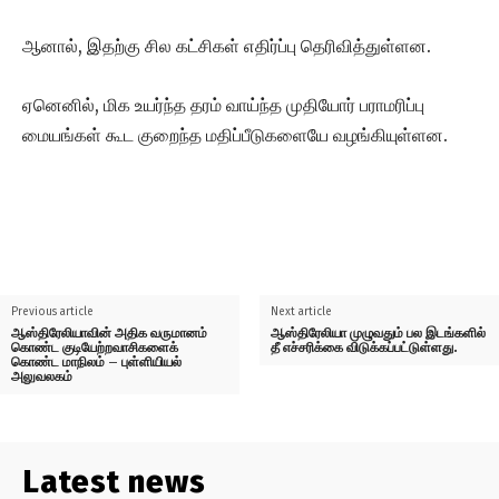
ஆனால், இதற்கு சில கட்சிகள் எதிர்ப்பு தெரிவித்துள்ளன.
ஏனெனில், மிக உயர்ந்த தரம் வாய்ந்த முதியோர் பராமரிப்பு
மையங்கள் கூட குறைந்த மதிப்பீடுகளையே வழங்கியுள்ளன.
Previous article
Next article
ஆஸ்திரேலியாவின் அதிக வருமானம்
ஆஸ்திரேலியா முழுவதும் பல இடங்களில்
கொண்ட குடியேற்றவாசிகளைக்
தீ எச்சரிக்கை விடுக்கப்பட்டுள்ளது.
கொண்ட மாநிலம் – புள்ளியியல்
அலுவலகம்
Latest news