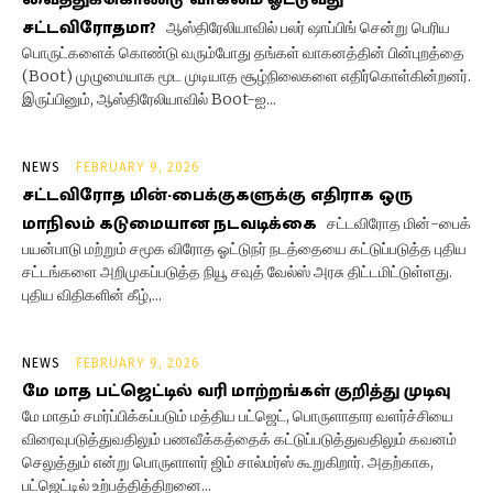
சட்டவிரோதமா?
ஆஸ்திரேலியாவில் பலர் ஷாப்பிங் சென்று பெரிய
பொருட்களைக் கொண்டு வரும்போது தங்கள் வாகனத்தின் பின்புறத்தை
(Boot) முழுமையாக மூட முடியாத சூழ்நிலைகளை எதிர்கொள்கின்றனர்.
இருப்பினும், ஆஸ்திரேலியாவில் Boot-ஐ...
NEWS
FEBRUARY 9, 2026
சட்டவிரோத மின்-பைக்குகளுக்கு எதிராக ஒரு
மாநிலம் கடுமையான நடவடிக்கை
சட்டவிரோத மின்-பைக்
பயன்பாடு மற்றும் சமூக விரோத ஓட்டுநர் நடத்தையை கட்டுப்படுத்த புதிய
சட்டங்களை அறிமுகப்படுத்த நியூ சவுத் வேல்ஸ் அரசு திட்டமிட்டுள்ளது.
புதிய விதிகளின் கீழ்,...
NEWS
FEBRUARY 9, 2026
மே மாத பட்ஜெட்டில் வரி மாற்றங்கள் குறித்து முடிவு
மே மாதம் சமர்ப்பிக்கப்படும் மத்திய பட்ஜெட், பொருளாதார வளர்ச்சியை
விரைவுபடுத்துவதிலும் பணவீக்கத்தைக் கட்டுப்படுத்துவதிலும் கவனம்
செலுத்தும் என்று பொருளாளர் ஜிம் சால்மர்ஸ் கூறுகிறார். அதற்காக,
பட்ஜெட்டில் உற்பத்தித்திறனை...