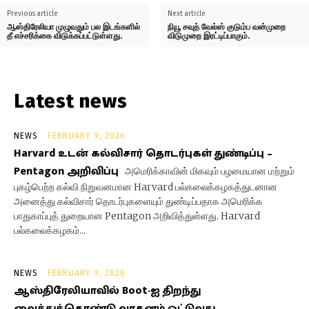
Previous article
Next article
ஆஸ்திரேலியா முழுவதும் பல இடங்களில்
நியூ சவுத் வேல்ஸ் குடும்ப வன்முறை
தீ எச்சரிக்கை விடுக்கப்பட்டுள்ளது.
விடுமுறை இரட்டிப்பாகும்.
Latest news
NEWS
FEBRUARY 9, 2026
Harvard உடன் கல்விசார் தொடர்புகள் துண்டிப்பு –
Pentagon அறிவிப்பு
அமெரிக்காவின் மிகவும் பழமையான மற்றும்
புகழ்பெற்ற கல்வி நிறுவனமான Harvard பல்கலைக்கழகத்துடனான
அனைத்து கல்விசார் தொடர்புகளையும் துண்டிப்பதாக அமெரிக்க
பாதுகாப்புத் துறையான Pentagon அறிவித்துள்ளது. Harvard
பல்கலைக்கழகம்...
NEWS
FEBRUARY 9, 2026
ஆஸ்திரேலியாவில் Boot-ஐ திறந்து
வைத்துக்கொண்டு வாகனம் ஓட்டுவது