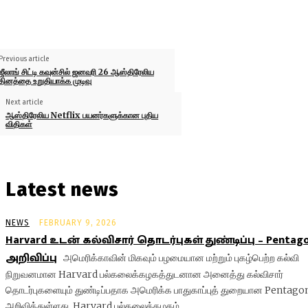
Previous article
ஜீலாங் சிட்டி கவுன்சில் ஜனவரி 26 ஆஸ்திரேலிய
தினத்தை உறுதியாக்க முடிவு
Next article
ஆஸ்திரேலிய Netflix பயனர்களுக்கான புதிய
விதிகள்
Latest news
NEWS
FEBRUARY 9, 2026
Harvard உடன் கல்விசார் தொடர்புகள் துண்டிப்பு – Pentag
அறிவிப்பு
அமெரிக்காவின் மிகவும் பழமையான மற்றும் புகழ்பெற்ற கல்வி
நிறுவனமான Harvard பல்கலைக்கழகத்துடனான அனைத்து கல்விசார்
தொடர்புகளையும் துண்டிப்பதாக அமெரிக்க பாதுகாப்புத் துறையான Pentago
அறிவித்துள்ளது. Harvard பல்கலைக்கழகம்...