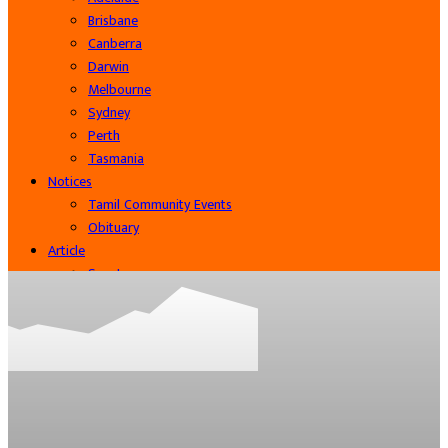
Brisbane
Canberra
Darwin
Melbourne
Sydney
Perth
Tasmania
Notices
Tamil Community Events
Obituary
Article
Sports
Cinema
Community
Business
Contact Us