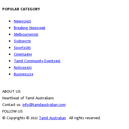
POPULAR CATEGORY
News
12425
Breaking News
1448
Melbourne
1345
Sydney
770
Sports
585
Cinema
494
Tamil Community Events
445
Notices
433
Business
224
ABOUT US
Heartbeat of Tamil Australians
Contact us:
info@tamilaustralian.com
FOLLOW US
© Copyrights © 2022
Tamil Australian
. All rights reserved.