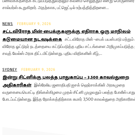
பணவீக்கத்தைக் கட்டுப்படுத்துவதிலும் கவனம் செலுத்தும் என்று பொருளாளர் 
சால்மர்ஸ் கூறுகிறார். அதற்காக, பட்ஜெட்டில் உற்பத்தித்திறனை...
NEWS
FEBRUARY 9, 2026
சட்டவிரோத மின்-பைக்குகளுக்கு எதிராக ஒரு மாநிலம்
கடுமையான நடவடிக்கை
சட்டவிரோத மின்-பைக் பயன்பாடு மற்றும்
விரோத ஓட்டுநர் நடத்தையை கட்டுப்படுத்த புதிய சட்டங்களை அறிமுகப்படுத்த 
சவுத் வேல்ஸ் அரசு திட்டமிட்டுள்ளது. புதிய விதிகளின் கீழ்,...
SYDNEY
FEBRUARY 9, 2026
இன்று சிட்னிக்கு பலத்த பாதுகாப்பு – 3,500 காவல்துறை
அதிகாரிகள்
இஸ்ரேலிய ஜனாதிபதி ஐசக் ஹெர்சாக்கின் அரசுமுறை
வருகையையொட்டி திங்கள்கிழமை முதல் சிட்னி முழுவதும் பலத்த போலீஸ் பாதுக
போடப்பட்டுள்ளது. இந்த நோக்கத்திற்காக சுமார் 3,500 காவல்துறை அதிகாரிகள்