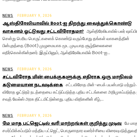
NEWS
FEBRUARY 9, 2026
ஆஸ்திரேலியாவில் Boot-ஐ திறந்து வைத்துக்கொண்டு
வாகனம் ஓட்டுவது சட்டவிரோதமா?
ஆஸ்திரேலியாவில் பலர் ஷாப்பி
சென்று பெரிய பொருட்களைக் கொண்டு வரும்போது தங்கள் வாகனத்தின்
பின்புறத்தை (Boot) முழுமையாக மூட முடியாத சூழ்நிலைகளை
எதிர்கொள்கின்றனர். இருப்பினும், ஆஸ்திரேலியாவில் Boot-ஐ...
NEWS
FEBRUARY 9, 2026
சட்டவிரோத மின்-பைக்குகளுக்கு எதிராக ஒரு மாநிலம்
கடுமையான நடவடிக்கை
சட்டவிரோத மின்-பைக் பயன்பாடு மற்றும்
விரோத ஓட்டுநர் நடத்தையை கட்டுப்படுத்த புதிய சட்டங்களை அறிமுகப்படுத்த 
சவுத் வேல்ஸ் அரசு திட்டமிட்டுள்ளது. புதிய விதிகளின் கீழ்,...
NEWS
FEBRUARY 9, 2026
மே மாத பட்ஜெட்டில் வரி மாற்றங்கள் குறித்து முடிவு
மே மாத
சமர்ப்பிக்கப்படும் மத்திய பட்ஜெட், பொருளாதார வளர்ச்சியை விரைவுபடுத்துவத