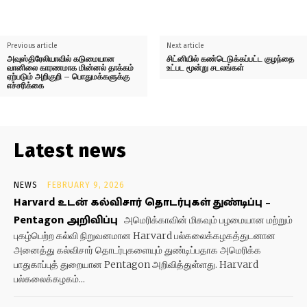
Previous article
Next article
அவுஸ்திரேலியாவில் கடுமையான
சிட்னியில் கண்டெடுக்கப்பட்ட குழந்தை
வானிலை காரணமாக மின்னல் தாக்கம்
உட்பட மூன்று சடலங்கள்
ஏற்படும் அறிகுறி – பொதுமக்களுக்கு
எச்சரிக்கை
Latest news
NEWS
FEBRUARY 9, 2026
Harvard உடன் கல்விசார் தொடர்புகள் துண்டிப்பு –
Pentagon அறிவிப்பு
அமெரிக்காவின் மிகவும் பழமையான மற்றும்
புகழ்பெற்ற கல்வி நிறுவனமான Harvard பல்கலைக்கழகத்துடனான
அனைத்து கல்விசார் தொடர்புகளையும் துண்டிப்பதாக அமெரிக்க
பாதுகாப்புத் துறையான Pentagon அறிவித்துள்ளது. Harvard
பல்கலைக்கழகம்...