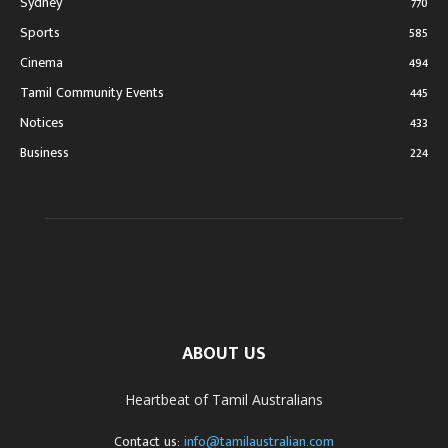
Sydney
770
Sports
585
Cinema
494
Tamil Community Events
445
Notices
433
Business
224
ABOUT US
Heartbeat of Tamil Australians
Contact us:
info@tamilaustralian.com