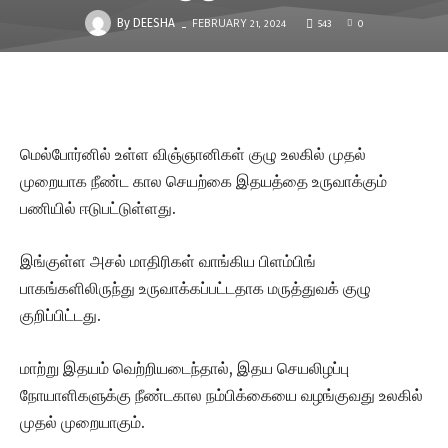
FEBRUARY 21, 2024
543
0
-
By
DEESHA
மெல்போர்னில் உள்ள விஞ்ஞானிகள் குழு உலகில் முதல்
முறையாக நீண்ட கால செயற்கை இதயத்தை உருவாக்கும்
பணியில் ஈடுபட்டுள்ளது.
இங்குள்ள அசல் மாதிரிகள் வாங்கிய பிளம்பிங்
பாகங்களிலிருந்து உருவாக்கப்பட்டதாக மருத்துவக் குழு
குறிப்பிட்டது.
மாற்று இதயம் வெற்றியடைந்தால், இதய செயலிழப்பு
நோயாளிகளுக்கு நீண்டகால நம்பிக்கையை வழங்குவது உலகில்
முதல் முறையாகும்.