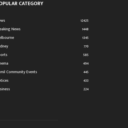
OPULAR CATEGORY
ews
12425
eaking News
1448
lbourne
1345
dney
770
orts
585
inema
494
mil Community Events
445
tices
433
siness
224