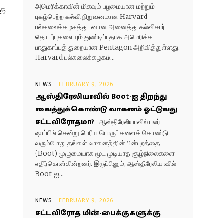
அமெரிக்காவின் மிகவும் பழமையான மற்றும்
கு
புகழ்பெற்ற கல்வி நிறுவனமான Harvard
பல்கலைக்கழகத்துடனான அனைத்து கல்விசார்
தொடர்புகளையும் துண்டிப்பதாக அமெரிக்க
பாதுகாப்புத் துறையான Pentagon அறிவித்துள்ளது.
Harvard பல்கலைக்கழகம்...
NEWS
FEBRUARY 9, 2026
ஆஸ்திரேலியாவில் Boot-ஐ திறந்து
வைத்துக்கொண்டு வாகனம் ஓட்டுவது
சட்டவிரோதமா?
ஆஸ்திரேலியாவில் பலர்
ஷாப்பிங் சென்று பெரிய பொருட்களைக் கொண்டு
வரும்போது தங்கள் வாகனத்தின் பின்புறத்தை
(Boot) முழுமையாக மூட முடியாத சூழ்நிலைகளை
எதிர்கொள்கின்றனர். இருப்பினும், ஆஸ்திரேலியாவில்
Boot-ஐ...
NEWS
FEBRUARY 9, 2026
சட்டவிரோத மின்-பைக்குகளுக்கு