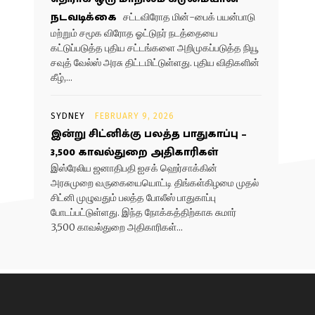
நடவடிக்கை
சட்டவிரோத மின்-பைக் பயன்பாடு
மற்றும் சமூக விரோத ஓட்டுநர் நடத்தையை
கட்டுப்படுத்த புதிய சட்டங்களை அறிமுகப்படுத்த நியூ
சவுத் வேல்ஸ் அரசு திட்டமிட்டுள்ளது. புதிய விதிகளின்
கீழ்,...
SYDNEY
FEBRUARY 9, 2026
இன்று சிட்னிக்கு பலத்த பாதுகாப்பு –
3,500 காவல்துறை அதிகாரிகள்
இஸ்ரேலிய ஜனாதிபதி ஐசக் ஹெர்சாக்கின்
அரசுமுறை வருகையையொட்டி திங்கள்கிழமை முதல்
சிட்னி முழுவதும் பலத்த போலீஸ் பாதுகாப்பு
போடப்பட்டுள்ளது. இந்த நோக்கத்திற்காக சுமார்
3,500 காவல்துறை அதிகாரிகள்...