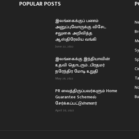
POPULAR POSTS
P
இலங்கைக்குப் பணம்
N
அனுப்புவோருக்கு விசேட
Br
சலுகை அறிவித்த
ஆஸ்திரேலிய வங்கி
Me
June 22, 2022
Sy
இலங்கைக்கு இந்தியாவின்
Sp
உதவி தொடரும்…பிரதமர்
C
நரேந்திர மோடி உறுதி
Ta
May 26, 2022
No
PR வைத்திருப்பவர்களும் Home
Bu
Guarantee Schemeல்
சேர்க்கப்பட்டுள்ளனர்
April 30, 2023