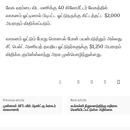
வேக வரம்பை விட மணிக்கு 40 கிலோமீட்டர் வேகத்தில்
வாகனம் ஓட்டினால் பிடிபட்ட ஓட்டுநருக்கு கிட்டத்தட்ட $2,000
அபராதம் விதிக்கப்படும்.
வாகனம் ஓட்டும் போது மொபைல் போன் பயன்படுத்தும் அல்லது
சீட் பெல்ட் அணியத் தவறிய ஓட்டுநர்களுக்கு $1,250 அபராதம்
விதிக்க குயின்ஸ்லாந்து அரசு முன்மொழிந்துள்ளது.
Previous article
Next article
முன்னாள் AFL வீரர் ஆண்ட்ரூ க்ராகூர்
உயர்கல்வி நிறுவனத்திற்கு எதிராக
காலமானார்
வெளியிடப்பட்டுள்ள அறிக்கை