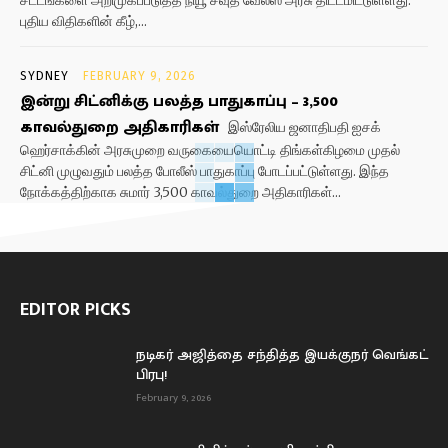
சட்டங்களை அறிமுகப்படுத்த நியூ சவுத் வேல்ஸ் அரசு திட்டமிட்டுள்ளது.
புதிய விதிகளின் கீழ்,...
SYDNEY
FEBRUARY 9, 2026
இன்று சிட்னிக்கு பலத்த பாதுகாப்பு – 3,500
காவல்துறை அதிகாரிகள்
இஸ்ரேலிய ஜனாதிபதி ஐசக்
ஹெர்சாக்கின் அரசுமுறை வருகையையொட்டி திங்கள்கிழமை முதல்
சிட்னி முழுவதும் பலத்த போலீஸ் பாதுகாப்பு போடப்பட்டுள்ளது. இந்த
நோக்கத்திற்காக சுமார் 3,500 காவல்துறை அதிகாரிகள்...
EDITOR PICKS
நடிகர் அஜித்தை சந்தித்த இயக்குநர் வெங்கட்
பிரபு!
February 9, 2026