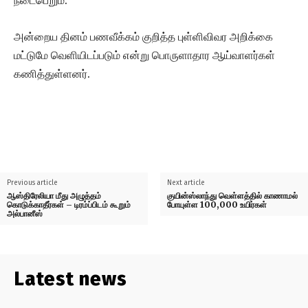
நடைபெறும்.
அன்றைய தினம் பணவீக்கம் குறித்த புள்ளிவிவர அறிக்கை
மட்டுமே வெளியிடப்படும் என்று பொருளாதார ஆய்வாளர்கள்
கணித்துள்ளனர்.
Previous article
Next article
ஆஸ்திரேலியா மீது அழுத்தம்
குயின்ஸ்லாந்து வெள்ளத்தில் காணாமல்
கொடுக்காதீர்கள் – டிரம்ப்பிடம் கூறும்
போயுள்ள 100,000 உயிர்கள்
அல்பானீஸ்
Latest news