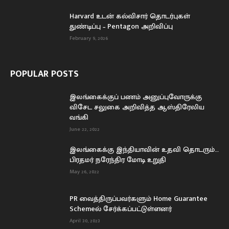
Harvard உடன் கல்விசார் தொடர்புகள்
துண்டிப்பு – Pentagon அறிவிப்பு
February 9, 2026
POPULAR POSTS
இலங்கைக்குப் பணம் அனுப்புவோருக்கு
விசேட சலுகை அறிவித்த ஆஸ்திரேலிய
வங்கி
June 22, 2022
இலங்கைக்கு இந்தியாவின் உதவி தொடரும்…
பிரதமர் நரேந்திர மோடி உறுதி
May 26, 2022
PR வைத்திருப்பவர்களும் Home Guarantee
Schemeல் சேர்க்கப்பட்டுள்ளனர்
April 30, 2023