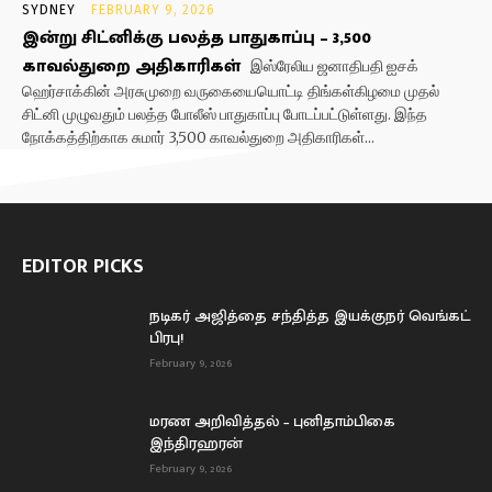
SYDNEY
FEBRUARY 9, 2026
இன்று சிட்னிக்கு பலத்த பாதுகாப்பு – 3,500
காவல்துறை அதிகாரிகள்
இஸ்ரேலிய ஜனாதிபதி ஐசக்
ஹெர்சாக்கின் அரசுமுறை வருகையையொட்டி திங்கள்கிழமை முதல்
சிட்னி முழுவதும் பலத்த போலீஸ் பாதுகாப்பு போடப்பட்டுள்ளது. இந்த
நோக்கத்திற்காக சுமார் 3,500 காவல்துறை அதிகாரிகள்...
EDITOR PICKS
நடிகர் அஜித்தை சந்தித்த இயக்குநர் வெங்கட்
பிரபு!
February 9, 2026
மரண அறிவித்தல் – புனிதாம்பிகை
இந்திரஹரன்
February 9, 2026