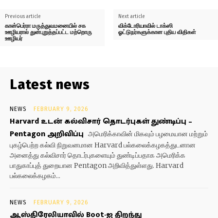
Previous article
Next article
கான்பெர்ரா மருத்துவமனையில் சக
விக்டோரியாவில் டாக்ஸி
ஊழியரால் துன்புறுத்தப்பட்ட மற்றொரு
ஓட்டுநர்களுக்கான புதிய விதிகள்
ஊழியர்
Latest news
NEWS
FEBRUARY 9, 2026
Harvard உடன் கல்விசார் தொடர்புகள் துண்டிப்பு –
Pentagon அறிவிப்பு
அமெரிக்காவின் மிகவும் பழமையான மற்றும்
புகழ்பெற்ற கல்வி நிறுவனமான Harvard பல்கலைக்கழகத்துடனான
அனைத்து கல்விசார் தொடர்புகளையும் துண்டிப்பதாக அமெரிக்க
பாதுகாப்புத் துறையான Pentagon அறிவித்துள்ளது. Harvard
பல்கலைக்கழகம்...
NEWS
FEBRUARY 9, 2026
ஆஸ்திரேலியாவில் Boot-ஐ திறந்து