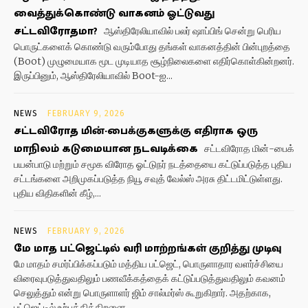
வைத்துக்கொண்டு வாகனம் ஓட்டுவது
சட்டவிரோதமா?
ஆஸ்திரேலியாவில் பலர் ஷாப்பிங் சென்று பெரிய
பொருட்களைக் கொண்டு வரும்போது தங்கள் வாகனத்தின் பின்புறத்தை
(Boot) முழுமையாக மூட முடியாத சூழ்நிலைகளை எதிர்கொள்கின்றனர்.
இருப்பினும், ஆஸ்திரேலியாவில் Boot-ஐ...
NEWS
FEBRUARY 9, 2026
சட்டவிரோத மின்-பைக்குகளுக்கு எதிராக ஒரு
மாநிலம் கடுமையான நடவடிக்கை
சட்டவிரோத மின்-பைக்
பயன்பாடு மற்றும் சமூக விரோத ஓட்டுநர் நடத்தையை கட்டுப்படுத்த புதிய
சட்டங்களை அறிமுகப்படுத்த நியூ சவுத் வேல்ஸ் அரசு திட்டமிட்டுள்ளது.
புதிய விதிகளின் கீழ்,...
NEWS
FEBRUARY 9, 2026
மே மாத பட்ஜெட்டில் வரி மாற்றங்கள் குறித்து முடிவு
மே மாதம் சமர்ப்பிக்கப்படும் மத்திய பட்ஜெட், பொருளாதார வளர்ச்சியை
விரைவுபடுத்துவதிலும் பணவீக்கத்தைக் கட்டுப்படுத்துவதிலும் கவனம்
செலுத்தும் என்று பொருளாளர் ஜிம் சால்மர்ஸ் கூறுகிறார். அதற்காக,
பட்ஜெட்டில் உற்பத்தித்திறனை...