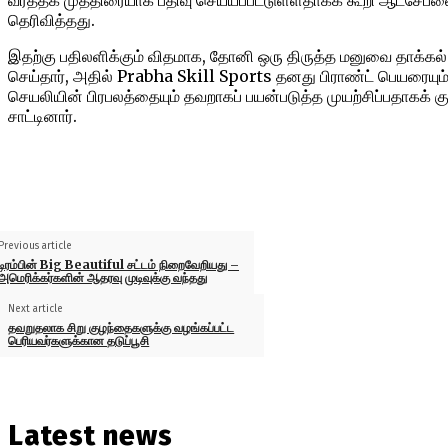
வர்த்தக முத்திரையாக பதிவு செய்யப்பட்டுள்ளதாகக் கூறி ஆட்சேப
தெரிவித்தது.
இதற்கு பதிலளிக்கும் விதமாக, தோனி ஒரு திருத்த மனுவை தாக்கல்
செய்தார், அதில் Prabha Skill Sports தனது பிராண்ட் பெயரையும
செயலியின் பிரபலத்தையும் தவறாகப் பயன்படுத்த முயற்சிப்பதாகக் கு
சாட்டினார்.
Previous article
டிரம்பின் Big Beautiful சட்டம் நிறைவேறியது –
அமெரிக்கர்களின் ஆதரவு முடிவுக்கு வந்தது
Next article
தவறுதலாக சிறு குழந்தைகளுக்கு வழங்கப்பட்ட
பெரியவர்களுக்கான தடுப்பூசி
Latest news