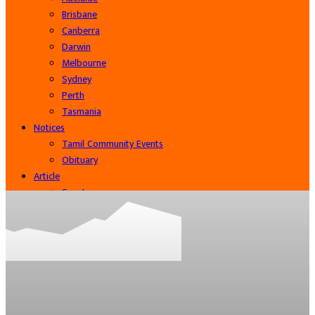
Brisbane
Canberra
Darwin
Melbourne
Sydney
Perth
Tasmania
Notices
Tamil Community Events
Obituary
Article
Sports
Cinema
Community
Business
Contact Us