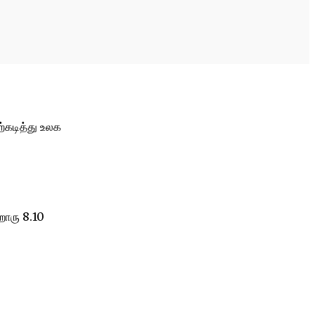
்கடித்து உலக
்றொரு 8.10