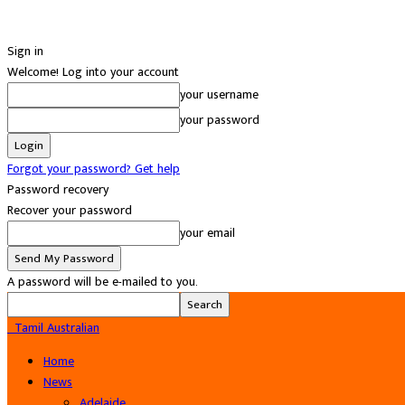
Sign in
Welcome! Log into your account
your username
your password
Forgot your password? Get help
Password recovery
Recover your password
your email
A password will be e-mailed to you.
Tamil Australian
Home
News
Adelaide