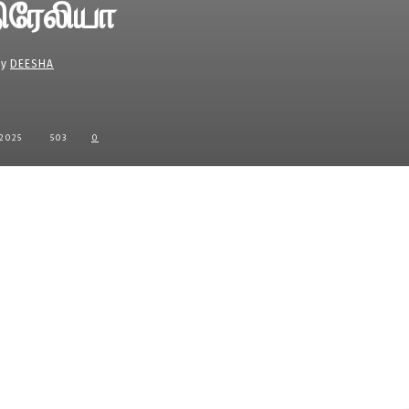
ிரேலியா
By
DEESHA
2025
503
0
Share