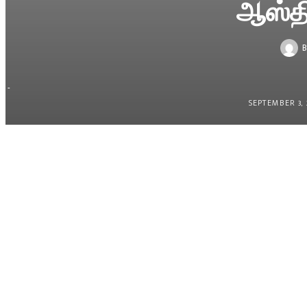
ஆஸ்த
-
SEPTEMBER 3, 