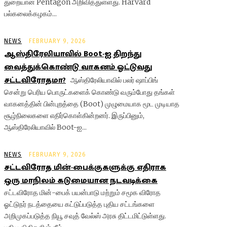
துறையான Pentagon அறிவித்துள்ளது. Harvard
பல்கலைக்கழகம்...
NEWS
FEBRUARY 9, 2026
ஆஸ்திரேலியாவில் Boot-ஐ திறந்து
வைத்துக்கொண்டு வாகனம் ஓட்டுவது
சட்டவிரோதமா?
ஆஸ்திரேலியாவில் பலர் ஷாப்பிங்
சென்று பெரிய பொருட்களைக் கொண்டு வரும்போது தங்கள்
வாகனத்தின் பின்புறத்தை (Boot) முழுமையாக மூட முடியாத
சூழ்நிலைகளை எதிர்கொள்கின்றனர். இருப்பினும்,
ஆஸ்திரேலியாவில் Boot-ஐ...
NEWS
FEBRUARY 9, 2026
சட்டவிரோத மின்-பைக்குகளுக்கு எதிராக
ஒரு மாநிலம் கடுமையான நடவடிக்கை
சட்டவிரோத மின்-பைக் பயன்பாடு மற்றும் சமூக விரோத
ஓட்டுநர் நடத்தையை கட்டுப்படுத்த புதிய சட்டங்களை
அறிமுகப்படுத்த நியூ சவுத் வேல்ஸ் அரசு திட்டமிட்டுள்ளது.