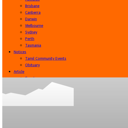
Brisbane
Canberra
Darwin
Melbourne
Sydney
Perth
Tasmania
Notices
Tamil Community Events
Obituary
Article
Sports
Cinema
Community
Business
Contact Us