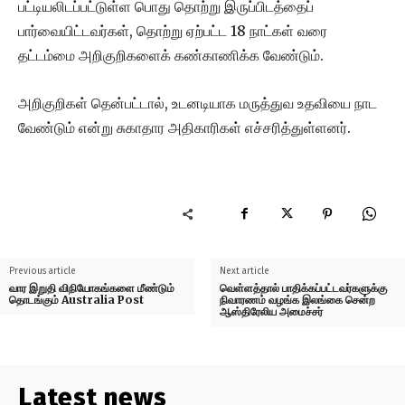
பட்டியலிடப்பட்டுள்ள பொது தொற்று இருப்பிடத்தைப்
பார்வையிட்டவர்கள், தொற்று ஏற்பட்ட 18 நாட்கள் வரை
தட்டம்மை அறிகுறிகளைக் கண்காணிக்க வேண்டும்.
அறிகுறிகள் தென்பட்டால், உடனடியாக மருத்துவ உதவியை நாட
வேண்டும் என்று சுகாதார அதிகாரிகள் எச்சரித்துள்ளனர்.
Previous article
Next article
வார இறுதி விநியோகங்களை மீண்டும்
வெள்ளத்தால் பாதிக்கப்பட்டவர்களுக்கு
தொடங்கும் Australia Post
நிவாரணம் வழங்க இலங்கை சென்ற
ஆஸ்திரேலிய அமைச்சர்
Latest news