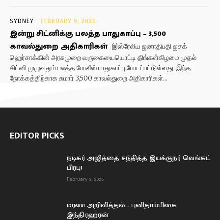
SYDNEY
FEBRUARY 9, 2026
இன்று சிட்னிக்கு பலத்த பாதுகாப்பு – 3,500
காவல்துறை அதிகாரிகள்
இஸ்ரேலிய ஜனாதிபதி ஐசக்
ஹெர்சாக்கின் அரசுமுறை வருகையையொட்டி திங்கள்கிழமை முதல்
சிட்னி முழுவதும் பலத்த போலீஸ் பாதுகாப்பு போடப்பட்டுள்ளது. இந்த
நோக்கத்திற்காக சுமார் 3,500 காவல்துறை அதிகாரிகள்...
EDITOR PICKS
நடிகர் அஜித்தை சந்தித்த இயக்குநர் வெங்கட்
பிரபு!
February 9, 2026
மரண அறிவித்தல் – புனிதாம்பிகை
இந்திரஹரன்