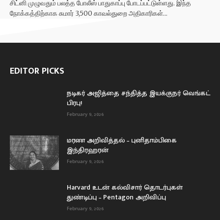
சிட்னி முழுவதும் பலத்த போலீஸ் பாதுகாப்பு போடப்பட்டுள்ளது. இந்த
நோக்கத்திற்காக சுமார் 3,500 காவல்துறை அதிகாரிகள்...
EDITOR PICKS
நடிகர் அஜித்தை சந்தித்த இயக்குநர் வெங்கட்
பிரபு!
February 9, 2026
மரண அறிவித்தல் – புனிதாம்பிகை
இந்திரஹரன்
February 9, 2026
Harvard உடன் கல்விசார் தொடர்புகள்
துண்டிப்பு – Pentagon அறிவிப்பு
February 9, 2026