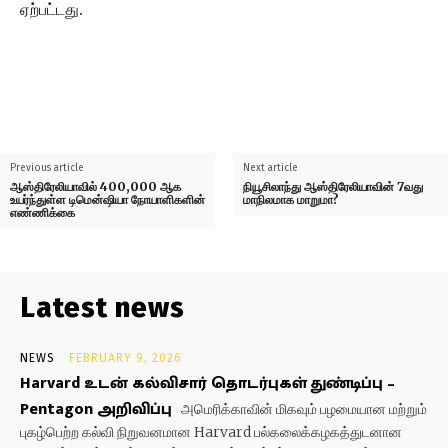
ஏற்பட்டது.
Previous article
Next article
ஆஸ்திரேலியாவில் 400,000 ஆக
நியூசிலாந்து ஆஸ்திரேலியாவின் 7வது
உயர்ந்துள்ள டிமென்ஷியா நோயாளிகளின்
மாநிலமாக மாறுமா?
எண்ணிக்கை
Latest news
NEWS
FEBRUARY 9, 2026
Harvard உடன் கல்விசார் தொடர்புகள் துண்டிப்பு –
Pentagon அறிவிப்பு
அமெரிக்காவின் மிகவும் பழமையான மற்றும்
புகழ்பெற்ற கல்வி நிறுவனமான Harvard பல்கலைக்கழகத்துடனான