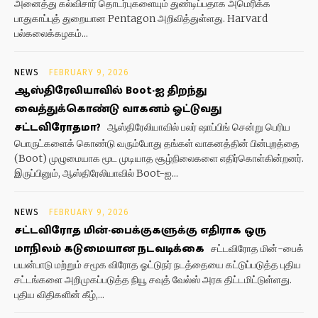
அனைத்து கல்விசார் தொடர்புகளையும் துண்டிப்பதாக அமெரிக்க
பாதுகாப்புத் துறையான Pentagon அறிவித்துள்ளது. Harvard
பல்கலைக்கழகம்...
NEWS
FEBRUARY 9, 2026
ஆஸ்திரேலியாவில் Boot-ஐ திறந்து
வைத்துக்கொண்டு வாகனம் ஓட்டுவது
சட்டவிரோதமா?
ஆஸ்திரேலியாவில் பலர் ஷாப்பிங் சென்று பெரிய
பொருட்களைக் கொண்டு வரும்போது தங்கள் வாகனத்தின் பின்புறத்தை
(Boot) முழுமையாக மூட முடியாத சூழ்நிலைகளை எதிர்கொள்கின்றனர்.
இருப்பினும், ஆஸ்திரேலியாவில் Boot-ஐ...
NEWS
FEBRUARY 9, 2026
சட்டவிரோத மின்-பைக்குகளுக்கு எதிராக ஒரு
மாநிலம் கடுமையான நடவடிக்கை
சட்டவிரோத மின்-பைக்
பயன்பாடு மற்றும் சமூக விரோத ஓட்டுநர் நடத்தையை கட்டுப்படுத்த புதிய
சட்டங்களை அறிமுகப்படுத்த நியூ சவுத் வேல்ஸ் அரசு திட்டமிட்டுள்ளது.
புதிய விதிகளின் கீழ்,...