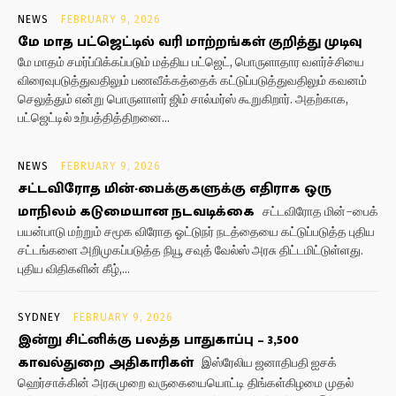
NEWS
FEBRUARY 9, 2026
மே மாத பட்ஜெட்டில் வரி மாற்றங்கள் குறித்து முடிவு
மே மாதம் சமர்ப்பிக்கப்படும் மத்திய பட்ஜெட், பொருளாதார வளர்ச்சியை
விரைவுபடுத்துவதிலும் பணவீக்கத்தைக் கட்டுப்படுத்துவதிலும் கவனம்
செலுத்தும் என்று பொருளாளர் ஜிம் சால்மர்ஸ் கூறுகிறார். அதற்காக,
பட்ஜெட்டில் உற்பத்தித்திறனை...
NEWS
FEBRUARY 9, 2026
சட்டவிரோத மின்-பைக்குகளுக்கு எதிராக ஒரு
மாநிலம் கடுமையான நடவடிக்கை
சட்டவிரோத மின்-பைக்
பயன்பாடு மற்றும் சமூக விரோத ஓட்டுநர் நடத்தையை கட்டுப்படுத்த புதிய
சட்டங்களை அறிமுகப்படுத்த நியூ சவுத் வேல்ஸ் அரசு திட்டமிட்டுள்ளது.
புதிய விதிகளின் கீழ்,...
SYDNEY
FEBRUARY 9, 2026
இன்று சிட்னிக்கு பலத்த பாதுகாப்பு – 3,500
காவல்துறை அதிகாரிகள்
இஸ்ரேலிய ஜனாதிபதி ஐசக்
ஹெர்சாக்கின் அரசுமுறை வருகையையொட்டி திங்கள்கிழமை முதல்