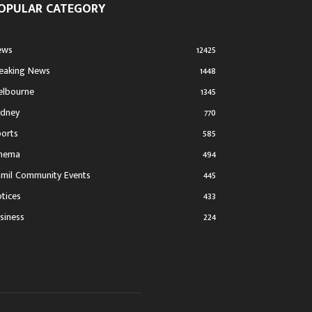
OPULAR CATEGORY
ews
12425
eaking News
1448
lbourne
1345
dney
770
orts
585
inema
494
mil Community Events
445
tices
433
siness
224