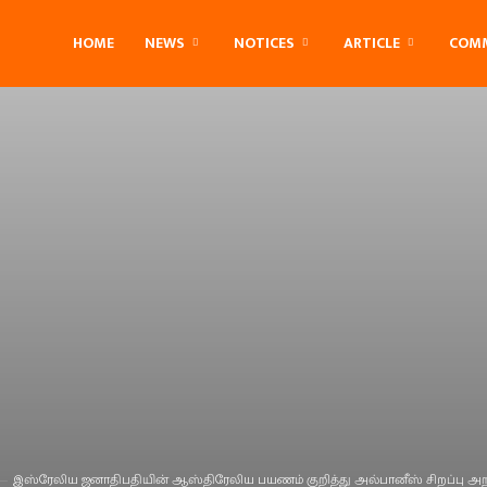
amil
HOME
NEWS
NOTICES
ARTICLE
COM
ustralian
இஸ்ரேலிய ஜனாதிபதியின் ஆஸ்திரேலிய பயணம் குறித்து அல்பானீஸ் சிறப்பு அ