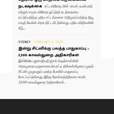
நடவடிக்கை
சட்டவிரோத மின்-பைக் பயன்பாடு
மற்றும் சமூக விரோத ஓட்டுநர் நடத்தையை
கட்டுப்படுத்த புதிய சட்டங்களை அறிமுகப்படுத்த நியூ
சவுத் வேல்ஸ் அரசு திட்டமிட்டுள்ளது. புதிய விதிகளின்
கீழ்,...
SYDNEY
FEBRUARY 9, 2026
இன்று சிட்னிக்கு பலத்த பாதுகாப்பு –
3,500 காவல்துறை அதிகாரிகள்
இஸ்ரேலிய ஜனாதிபதி ஐசக் ஹெர்சாக்கின்
அரசுமுறை வருகையையொட்டி திங்கள்கிழமை முதல்
சிட்னி முழுவதும் பலத்த போலீஸ் பாதுகாப்பு
போடப்பட்டுள்ளது. இந்த நோக்கத்திற்காக சுமார்
3,500 காவல்துறை அதிகாரிகள்...