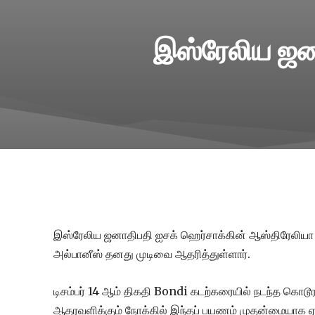
இஸ்ரேலிய ஜன
இஸ்ரேலிய ஜனாதிபதி ஐசக் ஹெர்சாக்கின் ஆஸ்திரேலியா 
அல்பானீஸ் தனது முடிவை ஆதரித்துள்ளார்.
டிசம்பர் 14 ஆம் திகதி Bondi கடற்கரையில் நடந்த கொடூர
ஆதரவளிக்கும் நோக்கில் இந்தப் பயணம் முதன்மையாக ஏற்பா