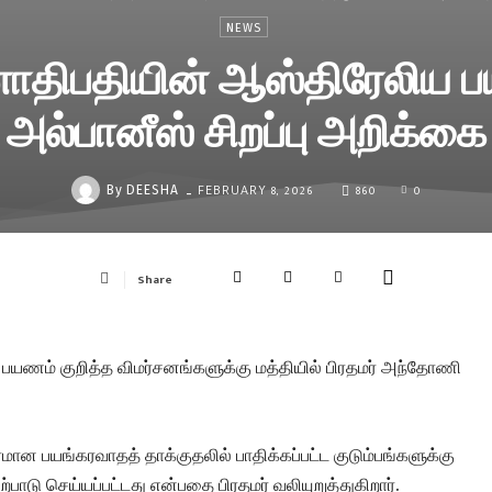
NEWS
ாதிபதியின் ஆஸ்திரேலிய பய
அல்பானீஸ் சிறப்பு அறிக்கை
FEBRUARY 8, 2026
860
0
-
By
DEESHA
Share
பயணம் குறித்த விமர்சனங்களுக்கு மத்தியில் பிரதமர் அந்தோணி
மான பயங்கரவாதத் தாக்குதலில் பாதிக்கப்பட்ட குடும்பங்களுக்கு
டு செய்யப்பட்டது என்பதை பிரதமர் வலியுறுத்துகிறார்.