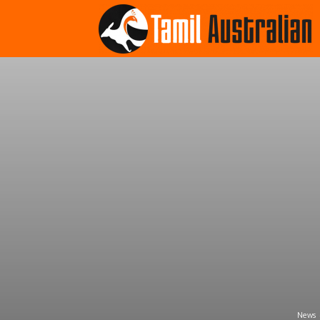
T
A
News