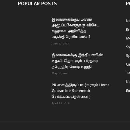
POPULAR POSTS
P
இலங்கைக்குப் பணம்
N
அனுப்புவோருக்கு விசேட
Br
சலுகை அறிவித்த
ஆஸ்திரேலிய வங்கி
Me
June 22, 2022
Sy
இலங்கைக்கு இந்தியாவின்
Sp
உதவி தொடரும்…பிரதமர்
C
நரேந்திர மோடி உறுதி
Ta
May 26, 2022
No
PR வைத்திருப்பவர்களும் Home
Bu
Guarantee Schemeல்
சேர்க்கப்பட்டுள்ளனர்
April 30, 2023