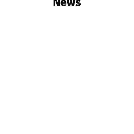
News
ADELAIDE
ARTICLE
ASTROLOGY
BREAKING NEWS
BRISBANE
BUSINESS
CANBERRA
CINEMA
COMMUNITY
DARWIN
MELBOURNE
NEWS
NOTICES
PERTH
SPORTS
SYDNEY
TASMANIA