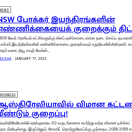
NEWS
NSW போக்கர் இயந்திரங்களின்
எண்ணிக்கையைக் குறைக்கும் திட்
SW லேபர் அரசியல் கட்சிகளுக்கு கிளப் நன்கொடைகளை தடை செய்ய தயாராகி வருகிறது.
ோக்கர் இயந்திரங்களின் எண்ணிக்கையை குறைக்கவும் உறுதியளிக்கின்றனர். கடந்த ஆண்டு ஜூன்
ாதம் வரை, நியூ சவுத் வேல்ஸ்...
-
EESHA
JANUARY 17, 2023
BUSINESS
ஆஸ்திரேலியாவில் விமான கட்ட
மீண்டும் குறைப்பு!
வுஸ்திரேலியாவில் ஏறக்குறைய 02 வருடங்களாக உயர்ந்து வந்த விமான டிக்கெட்
யுள்ளது. இருப்பினும், கோவிட் தொற்றுநோய்க்கு முந்தைய 2018-2019 காலகட்டத்தில் விமானக்