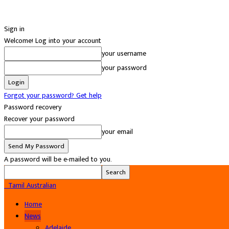
Sign in
Welcome! Log into your account
your username
your password
Forgot your password? Get help
Password recovery
Recover your password
your email
A password will be e-mailed to you.
Tamil Australian
Home
News
Adelaide