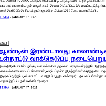
ந்த ஆண்டு 400,000 ஆஸ்திரேலியர்கள் மது அருந்துவதை நிறுத்துவார்கள் என
ுகாதாரக் காரணங்களும், வாழ்க்கைச் செலவு அதிகரிப்பும் இதனைப் பாதித்துள்
கணக்கெடுப்பில் தெரியவந்துள்ளது. இந்த ஆய்வு 1085 பேரை பயன்படுத்தி...
-
EESHA
JANUARY 17, 2023
NEWS
ஆண்டின் இரண்டாவது காலாண்டில
உள்நாட்டு வாக்கெடுப்பு நடைபெறும
வுஸ்திரேலியாவின் பழங்குடியின மக்களின் குரல்கள் பாராளுமன்றத்தில் பிரதிநிதித
கையில் அரசியலமைப்பில் கொண்டுவரப்பட்டுள்ள திருத்தங்கள் அடுத்த சில மாத
ிமுகப்படுத்தப்படும் என சட்டமா அதிபர் உறுதியளிக்கிறார். புதிய சட்டங்கள் நாடாளுமன்றத்தில்
ிறைவேற்றப்பட்டதன் பின்னர் சர்வஜன...
-
EESHA
JANUARY 17, 2023